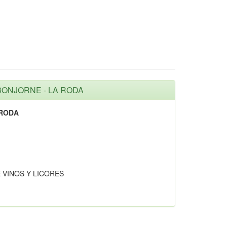
 BONJORNE - LA RODA
 RODA
 VINOS Y LICORES