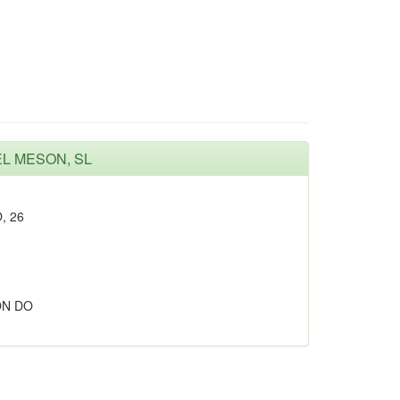
EL MESON, SL
, 26
ON DO