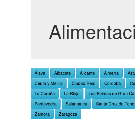
Alimentac
Álava
Albacete
Alicante
Almería
Ast
Ceuta y Melilla
Ciudad Real
Córdoba
Cu
La Coruña
La Rioja
Las Palmas de Gran Ca
Pontevedra
Salamanca
Santa Cruz de Tener
Zamora
Zaragoza