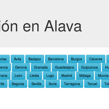
ión en Alava
urias
Ávila
Badajoz
Barcelona
Burgos
Cáceres
enca
Gerona
Granada
Guadalajara
Guipúzcoa
Hu
naria
León
Lleida
Lugo
Madrid
Málaga
Murcia
ife
Segovia
Sevilla
Soria
Tarragona
Teruel
To