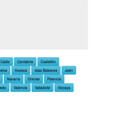
Cádiz
Cantabria
Castellón
elva
Huesca
Islas Baleares
Jaén
Navarra
Orense
Palencia
ledo
Valencia
Valladolid
Vizcaya