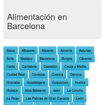
Alimentación en
Barcelona
Álava
Albacete
Alicante
Almería
Asturias
Ávila
Badajoz
Barcelona
Burgos
Cáceres
Cádiz
Cantabria
Castellón
Ceuta y Melilla
Ciudad Real
Córdoba
Cuenca
Gerona
Granada
Guadalajara
Guipúzcoa
Huelva
Huesca
Islas Baleares
Jaén
La Coruña
La Rioja
Las Palmas de Gran Canaria
León