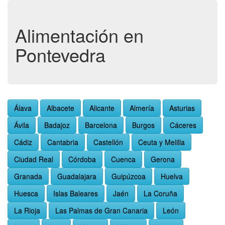
Alimentación en
Pontevedra
Álava
Albacete
Alicante
Almería
Asturias
Ávila
Badajoz
Barcelona
Burgos
Cáceres
Cádiz
Cantabria
Castellón
Ceuta y Melilla
Ciudad Real
Córdoba
Cuenca
Gerona
Granada
Guadalajara
Guipúzcoa
Huelva
Huesca
Islas Baleares
Jaén
La Coruña
La Rioja
Las Palmas de Gran Canaria
León