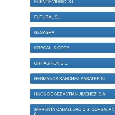
FUENTE VIDRIO, S.L.
FUTURAL SL
GESAGRA
GREGAL, S.COOP.
GRIFASHION S.L.
HERMANOS SANCHEZ SABATER SL
HIJOS DE SEBASTIAN JIMENEZ, S.A.
IMPRENTA CABALLERO C.B. CORBALAN
8