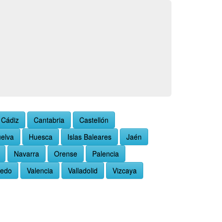
Cádiz
Cantabria
Castellón
elva
Huesca
Islas Baleares
Jaén
Navarra
Orense
Palencia
ledo
Valencia
Valladolid
Vizcaya