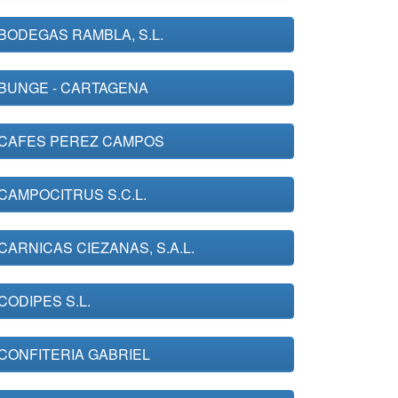
BODEGAS RAMBLA, S.L.
BUNGE - CARTAGENA
CAFES PEREZ CAMPOS
CAMPOCITRUS S.C.L.
CARNICAS CIEZANAS, S.A.L.
CODIPES S.L.
CONFITERIA GABRIEL