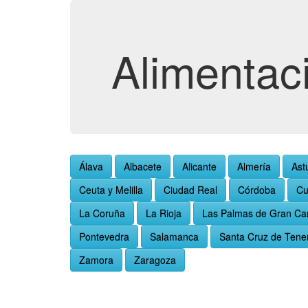
Alimentac
Álava
Albacete
Alicante
Almería
Ast
Ceuta y Melilla
Ciudad Real
Córdoba
Cu
La Coruña
La Rioja
Las Palmas de Gran Ca
Pontevedra
Salamanca
Santa Cruz de Tener
Zamora
Zaragoza