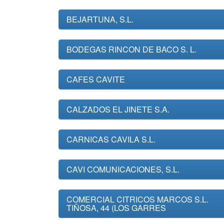
BEJARTUNA, S.L.
BODEGAS RINCON DE BACO S. L.
CAFES CAVITE
CALZADOS EL JINETE S.A.
CARNICAS CAVILA S.L.
CAVI COMUNICACIONES, S.L.
COMERCIAL CITRICOS MARCOS S.L.
TIÑOSA, 44 (LOS GARRES