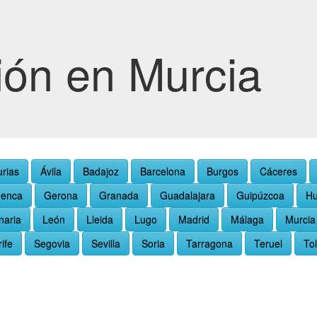
ión en Murcia
urias
Ávila
Badajoz
Barcelona
Burgos
Cáceres
enca
Gerona
Granada
Guadalajara
Guipúzcoa
Hu
naria
León
Lleida
Lugo
Madrid
Málaga
Murcia
ife
Segovia
Sevilla
Soria
Tarragona
Teruel
To