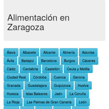
Alimentación en
Zaragoza
Álava
Albacete
Alicante
Almería
Asturias
Ávila
Badajoz
Barcelona
Burgos
Cáceres
Cádiz
Cantabria
Castellón
Ceuta y Melilla
Ciudad Real
Córdoba
Cuenca
Gerona
Granada
Guadalajara
Guipúzcoa
Huelva
Huesca
Islas Baleares
Jaén
La Coruña
La Rioja
Las Palmas de Gran Canaria
León