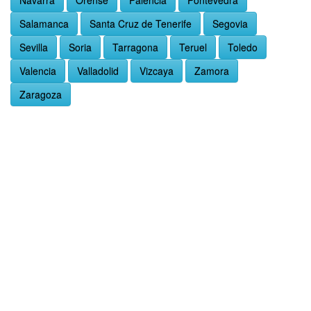
Navarra
Orense
Palencia
Pontevedra
Salamanca
Santa Cruz de Tenerife
Segovia
Sevilla
Soria
Tarragona
Teruel
Toledo
Valencia
Valladolid
Vizcaya
Zamora
Zaragoza