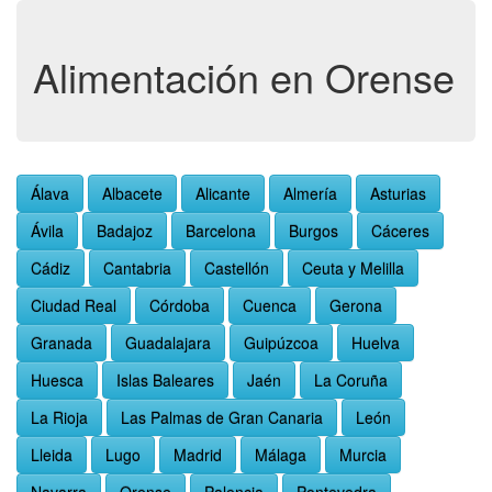
Alimentación en Orense
Álava
Albacete
Alicante
Almería
Asturias
Ávila
Badajoz
Barcelona
Burgos
Cáceres
Cádiz
Cantabria
Castellón
Ceuta y Melilla
Ciudad Real
Córdoba
Cuenca
Gerona
Granada
Guadalajara
Guipúzcoa
Huelva
Huesca
Islas Baleares
Jaén
La Coruña
La Rioja
Las Palmas de Gran Canaria
León
Lleida
Lugo
Madrid
Málaga
Murcia